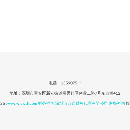
电话：1359075**
地址：深圳市宝安区新安街道宝民社区创业二路7号东方楼412
026
www.wjcwdl.com
财务咨询
深圳市万嘉财务代理有限公司
财务咨询
版