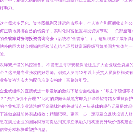
好助力。
这个需求多元化、资本既挑剔又迷恋的市场中，个人资产和巨额收支的公
何正确地腾挪自己的钱袋子，实时化财富配置与投资调节呢——总部坐落
的
金管家财务与投资咨询商会
（后统称“金管家”。）。这里积累了咸阳具
辖外的巨大财会领域的经验节点结合环股财富深段级可媲美国方实体的一
验。
次详繁严谨的风控准备。 不管您是寻求安稳保险还是扩大企业现金袋里
企？这里是专业强攻的好导师。创始人罗同12年以上受赏人员资格框架
业务资咨询实力为配信准则实构建丰富路效引导。
企业或组织的直接或进一步发展的激烈下是否面临难题：“账面平稳但零
？”,“资产负债不合理？”此时的咸阳金融黑方即为那些希望寻路及重筑保
的企业实现专业清洗解至金融脉络的关键节点—从基础的规范记录搭建起
下连做金融前路实战绩效；精细记税。更深一步；定期建立反映投资人财
息在满足企业的国际财报前提达到支撑立讯融头结构重要升级价值构建企
信誉分梯板块重塑护信息。