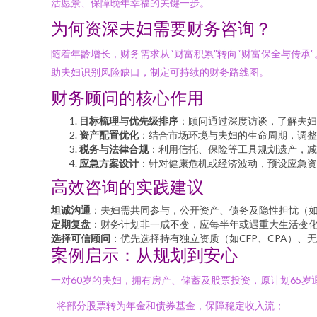
活愿景、保障晚年幸福的关键一步。
为何资深夫妇需要财务咨询？
随着年龄增长，财务需求从“财富积累”转向“财富保全与传
助夫妇识别风险缺口，制定可持续的财务路线图。
财务顾问的核心作用
目标梳理与优先级排序
：顾问通过深度访谈，了解夫妇
资产配置优化
：结合市场环境与夫妇的生命周期，调整
税务与法律合规
：利用信托、保险等工具规划遗产，减
应急方案设计
：针对健康危机或经济波动，预设应急资
高效咨询的实践建议
坦诚沟通
：夫妇需共同参与，公开资产、债务及隐性担忧（
定期复盘
：财务计划非一成不变，应每半年或遇重大生活变
选择可信顾问
：优先选择持有独立资质（如CFP、CPA）
案例启示：从规划到安心
一对60岁的夫妇，拥有房产、储蓄及股票投资，原计划65
- 将部分股票转为年金和债券基金，保障稳定收入流；