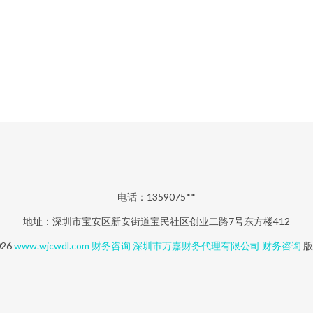
电话：1359075**
地址：深圳市宝安区新安街道宝民社区创业二路7号东方楼412
026
www.wjcwdl.com
财务咨询
深圳市万嘉财务代理有限公司
财务咨询
版